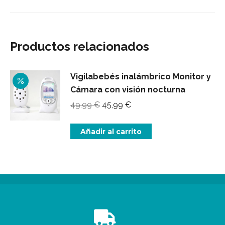
Productos relacionados
Vigilabebés inalámbrico Monitor y
Cámara con visión nocturna
El
El
49,99
€
45,99
€
precio
precio
original
actual
Añadir al carrito
era:
es:
49,99 €.
45,99 €.