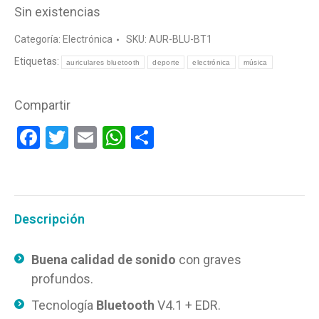
Sin existencias
era:
es:
16,99 €.
8,99 €.
Categoría:
Electrónica
SKU:
AUR-BLU-BT1
Etiquetas:
auriculares bluetooth
deporte
electrónica
música
Compartir
Facebook
Twitter
Email
WhatsApp
Compartir
Descripción
Buena calidad de sonido
con graves
profundos.
Tecnología
Bluetooth
V4.1 + EDR.