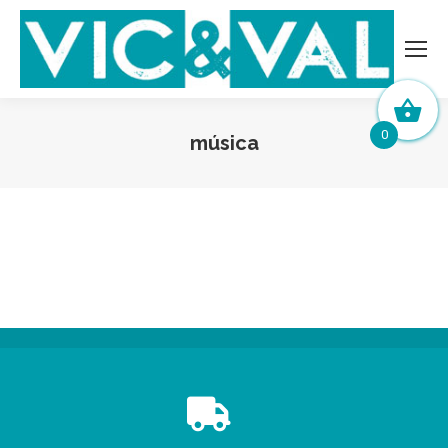
0
música