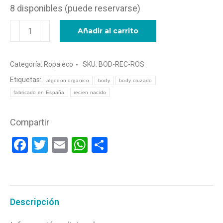
8 disponibles (puede reservarse)
era:
es:
Body
21,49 €.
15,99 €.
Añadir al carrito
cruzado
rosa
Categoría:
Ropa eco
SKU:
BOD-REC-ROS
para
bebé
Etiquetas:
algodon organico
body
body cruzado
|
fabricado en España
recien nacido
100%
algodón
Compartir
orgánico
Facebook
Twitter
Email
WhatsApp
Compartir
cantidad
Descripción