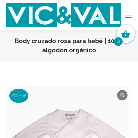
Body cruzado rosa para bebé | 100%
0
algodón orgánico
¡Oferta!