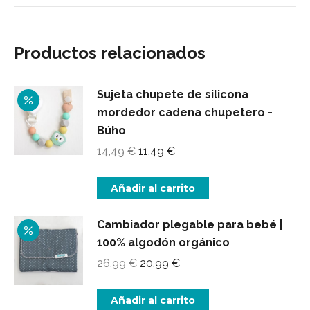
Productos relacionados
Sujeta chupete de silicona
mordedor cadena chupetero -
Búho
El
El
14,49
€
11,49
€
precio
precio
original
actual
Añadir al carrito
era:
es:
14,49 €.
11,49 €.
Cambiador plegable para bebé |
100% algodón orgánico
El
El
26,99
€
20,99
€
precio
precio
original
actual
Añadir al carrito