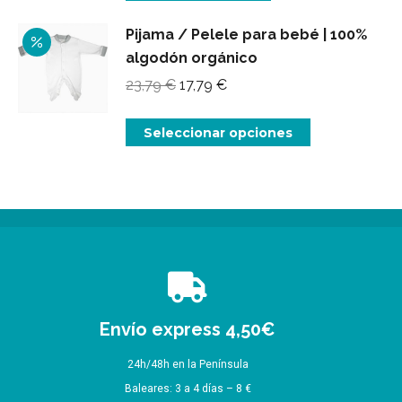
era:
es:
26,99 €.
20,99 €.
Pijama / Pelele para bebé | 100%
algodón orgánico
El
El
23,79
€
17,79
€
precio
precio
original
actual
Este
Seleccionar opciones
era:
es:
producto
23,79 €.
17,79 €.
tiene
múltiples
variantes.
Las
opciones
se
pueden
Envío express 4,50€
elegir
24h/48h en la Península
en
Baleares: 3 a 4 días – 8 €
la