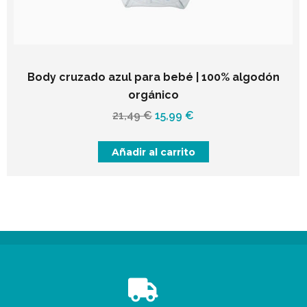
Body cruzado azul para bebé | 100% algodón
orgánico
El
El
21,49
€
15,99
€
precio
precio
original
actual
Añadir al carrito
era:
es:
21,49 €.
15,99 €.