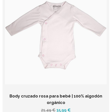
Body cruzado rosa para bebé | 100% algodón
orgánico
El
El
21,49
€
15,99
€