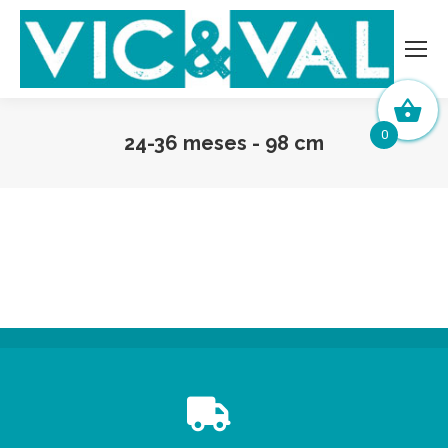
0
24-36 meses - 98 cm