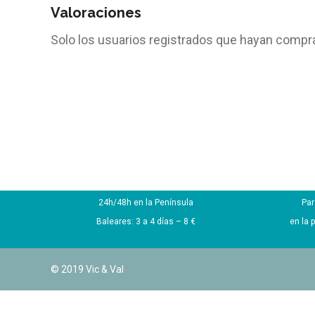
Valoraciones
Solo los usuarios registrados que hayan compr
Envío express 4,50€
24h/48h en la Península
Par
Baleares: 3 a 4 días – 8 €
en la 
© 2019 Vic & Val