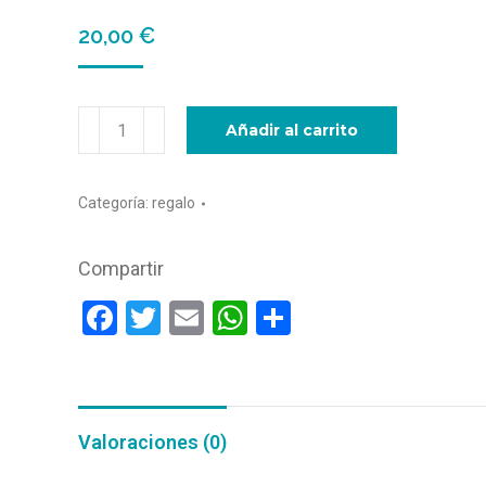
20,00
€
Tarjeta
Añadir al carrito
de
regalo
Categoría:
regalo
cantidad
Compartir
Facebook
Twitter
Email
WhatsApp
Compartir
Valoraciones (0)