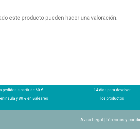
ado este producto pueden hacer una valoración.
Envío Gratis
Devoluciones gratui
a pedidos a partir de 60 €
14 días para devolver
peninsula y 80 € en Baleares
los productos
Aviso Legal
|
Términos y condi