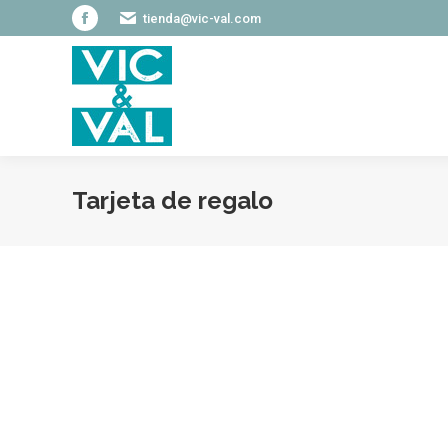
tienda@vic-val.com
Facebook
page
opens
in
new
window
Tarjeta de regalo