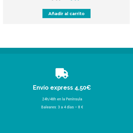
precio
precio
original
actual
Añadir al carrito
era:
es:
49,99 €.
45,99 €.
Envío express 4,50€
24h/48h en la Península
Baleares: 3 a 4 días – 8 €