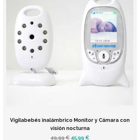
Vigilabebés inalámbrico Monitor y Cámara con
visión nocturna
El
El
49,99
€
45,99
€