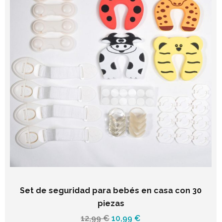
Set de seguridad para bebés en casa con 30
piezas
El
El
12,99
€
10,99
€