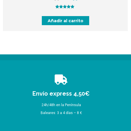
precio
precio
original
actual
Valorado
con
5.00
de
era:
es:
Añadir al carrito
5
12,99 €.
10,99 €.
Envío express 4,50€
24h/48h en la Península
Baleares: 3 a 4 días – 8 €